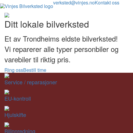
verksted@vinjes.no
Kontakt oss
Ditt lokale bilverksted
Et av Trondheims eldste bilverksted!
Vi reparerer alle typer personbiler og
varebiler til riktig pris.
Ring oss
Bestill time
Service / reparasjoner
EU-kontroll
Hjulskifte
Bilinnredning